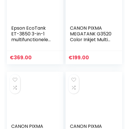
Epson EcoTank
CANON PIXMA
ET-3850 3-in-1
MEGATANK G3520
multifunctionele
Color Inkjet Multi
inkt, 12 GB,
function printer
kopieerapparaat,
scanner, printer,
€
369.00
€
199.00
DIN A4, ADF, WiFi…
CANON PIXMA
CANON PIXMA