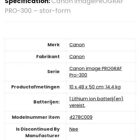
Specification:
Canon imagePROGRAF
PRO-300 – stor-form
Merk
‎Canon
Fabrikant
‎Canon
‎Canon image PROGRAF
Serie
Pro-300
Productafmetingen
‎10 x 48 x 50 cm; 14.4 kg
‎1 Lithium ion batterij(en)
Batterijen:
vereist.
Modelnummer item
‎4278C009
Is Discontinued By
‎Nee
Manufacturer