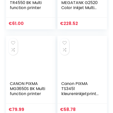
TR4550 BK Multi
MEGATANK G2520
function printer
Color Inkjet Multi
function printer
€
61.00
€
228.52
CANON PIXMA
Canon PIXMA
MG3650S BK Multi
TS3451
function printer
kleureninkjetprinte
r multifunctioneel
apparaat DIN A4
(scanner,
€
79.99
€
58.78