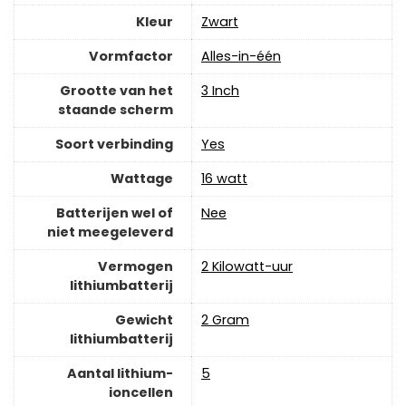
Kleur
‎Zwart
Vormfactor
‎Alles-in-één
Grootte van het
‎3 Inch
staande scherm
Soort verbinding
‎Yes
Wattage
‎16 watt
Batterijen wel of
‎Nee
niet meegeleverd
Vermogen
‎2 Kilowatt-uur
lithiumbatterij
Gewicht
‎2 Gram
lithiumbatterij
Aantal lithium-
‎5
ioncellen