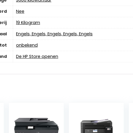
age
‎3600 kilowattuur
erd
‎Nee
rij
‎19 Kilogram
aal
‎Engels, Engels, Engels, Engels, Engels
tot
‎onbekend
and
De HP Store openen