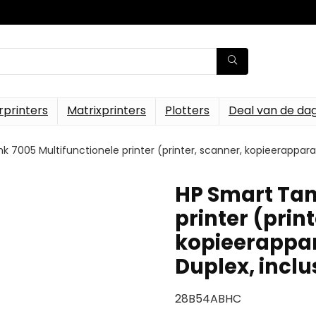
rprinters
Matrixprinters
Plotters
Deal van de da
 7005 Multifunctionele printer (printer, scanner, kopieerapparaat,
HP Smart Tan
printer (prin
kopieerappar
Duplex, inclu
28B54ABHC