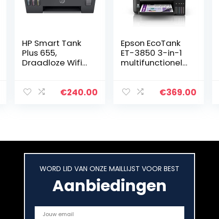
HP Smart Tank
Epson EcoTank
Plus 655,
ET-3850 3-in-1
Draadloze Wifi
multifunctionele
kleuren inktjet
inkt, 12 GB,
printer voor thuis
kopieerapparaa
(Printen,
t, scanner,
€
240.00
€
369.00
kopiëren,
printer, DIN A4,
scannen, faxen…
ADF, WiFi…
WORD LID VAN ONZE MAILLIJST VOOR BEST
Aanbiedingen