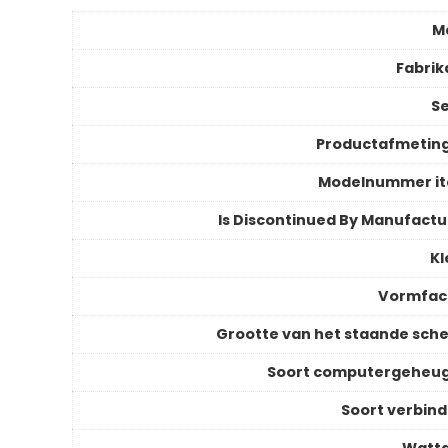
M
Fabrik
Se
Productafmetin
Modelnummer i
Is Discontinued By Manufactu
Kl
Vormfac
Grootte van het staande sch
Soort computergeheu
Soort verbind