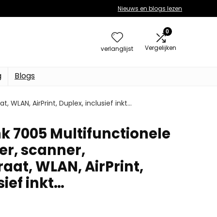
Nieuws en blogs lezen
0
Vergelijken
verlanglijst
g
Blogs
 WLAN, AirPrint, Duplex, inclusief inkt…
k 7005 Multifunctionele
ter, scanner,
aat, WLAN, AirPrint,
sief inkt…