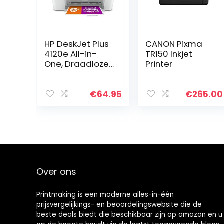
HP DeskJet Plus
CANON Pixma
4120e All-in-
TR150 Inkjet
One, Draadloze
Printer
Wifi kleuren
inktjet printer
voor thuis
€
64.95
€
265.00
(Printen,
kopiëren,
scannen,
mobiele…
Over ons
Printmaking
is een moderne alles-in-één
prijsvergelijkings- en beoordelingswebsite die de
beste deals biedt die beschikbaar zijn op amazon en u