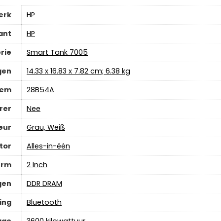
erk
‎HP
ant
‎HP
rie
‎Smart Tank 7005
gen
‎14.33 x 16.83 x 7.82 cm; 6.38 kg
tem
‎28B54A
rer
‎Nee
eur
‎Grau, Weiß
tor
‎Alles-in-één
erm
‎2 Inch
gen
‎DDR DRAM
ing
‎Bluetooth