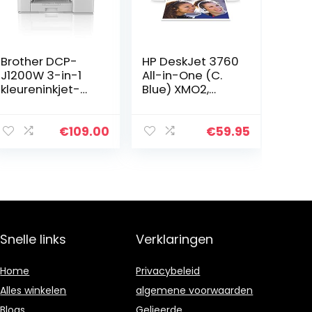
Brother DCP-
HP DeskJet 3760
J1200W 3-in-1
All-in-One (C.
kleureninkjet-
Blue) XMO2,
multifunctioneel
Draadloze Wifi
apparaat
kleuren inktjet
(printer,
printer voor thuis
€
109.00
€
59.95
scanner,
(Afdrukken,
kopieer), WLAN
kopiëren…
Snelle links
Verklaringen
Home
Privacybeleid
Alles winkelen
algemene voorwaarden
Blogs
Gelieerde