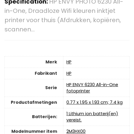
Specification:
HP ENVY PHOTO 6230 All-
in-One, Draadloze Wifi kleuren inktjet
printer voor thuis (Afdrukken, kopiëren,
scannen…
Merk
‎HP
Fabrikant
‎HP
‎HP ENVY 6230 All-in-One
Serie
fotoprinter
Productafmetingen
‎0.77 x 1.95 x 1.93 cm; 7.4 kg
‎1 Lithium ion batterij(en)
Batterijen:
vereist.
Modelnummer item
‎2M3HX00