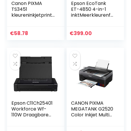
Canon PIXMA
Epson EcoTank
TS3451
ET-4850 4-in-1
kleureninkjetprinte
inktMeerkleurenfu
r multifunctioneel
nctioneel
apparaat DIN A4
apparaat
(scanner,
(kopieerapparaat,
€
58.78
€
399.00
kopieerapparaat,
scanner, printer,
printer, 4800 x
fax, A4, ADF…
1200…
Epson C11Ch25401
CANON PIXMA
Workforce Wf-
MEGATANK G2520
110W Draagbare
Color Inkjet Multi
A4-Printer, Zwart
function printer