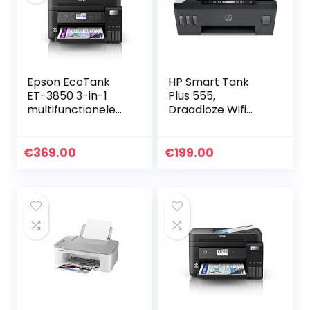
Epson EcoTank
HP Smart Tank
ET-3850 3-in-1
Plus 555,
multifunctionele
Draadloze Wifi
inkt, 12 GB,
kleuren inktjet
kopieerapparaat,
printer voor thuis
scanner, printer,
(Printen, kopiëren,
€
369.00
€
199.00
DIN A4, ADF, WiFi…
scannen)