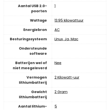
Aantal USB 2.0-
‎1
poorten
Wattage
‎13.95 kilowattuur
Energiebron
‎AC
Besturingssysteem
‎Linux, Ja, Mac
Ondersteunde
software
Batterijen wel of
‎Nee
niet meegeleverd
Vermogen
‎2 Kilowatt-uur
lithiumbatterij
Gewicht
‎2 Gram
lithiumbatterij
Aantal lithium-
‎5