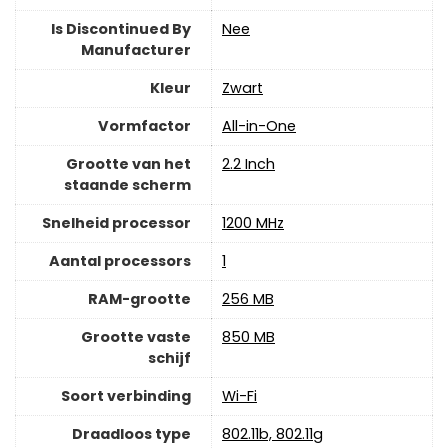
Is Discontinued By
‎Nee
Manufacturer
Kleur
‎Zwart
Vormfactor
‎All-in-One
Grootte van het
‎2.2 Inch
staande scherm
Snelheid processor
‎1200 MHz
Aantal processors
‎1
RAM-grootte
‎256 MB
Grootte vaste
‎850 MB
schijf
Soort verbinding
Wi-Fi
Draadloos type
‎802.11b, 802.11g