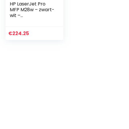
HP LaserJet Pro
MFP M28w – zwart-
wit –
multifunctioneel
€
224.25