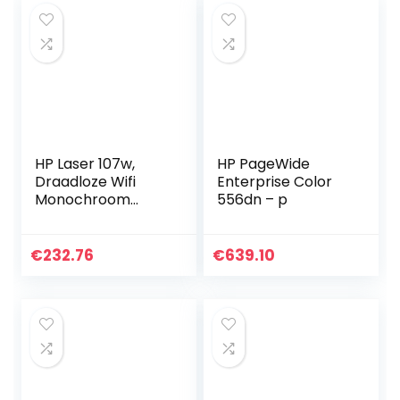
maanden…
HP Laser 107w,
HP PageWide
Draadloze Wifi
Enterprise Color
Monochroom
556dn – p
Laserprinter voor
thuiskantoor
(Alleen afdrukken)
€
232.76
€
639.10