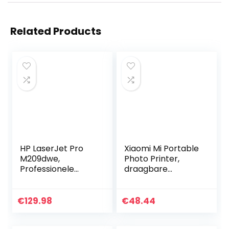
Related Products
HP LaserJet Pro
Xiaomi Mi Portable
M209dwe,
Photo Printer,
Professionele
draagbare
Monochroom
laserprinter,
Laserprinter voor
glanzend
thuiskantoor
fotopapier,
€
129.98
€
48.44
(Alleen afdrukken)
thermische druk,
Inclusief 6
meerdere filters…