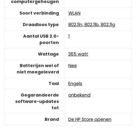
computergeheugen
Soort verbinding
‎WLAN
Draadloos type
‎802.11n, 802.11b, 802.11g
Aantal USB 2.0-
‎1
poorten
Wattage
‎365 watt
Batterijen wel of
‎Nee
niet meegeleverd
Taal
‎Engels
Gegarandeerde
‎onbekend
software-updates
tot
Brand
De HP Store openen