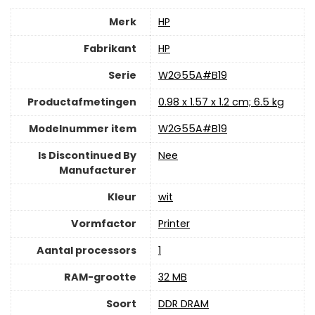
Merk
‎HP
Fabrikant
‎HP
Serie
‎W2G55A#B19
Productafmetingen
‎0.98 x 1.57 x 1.2 cm; 6.5 kg
Modelnummer item
‎W2G55A#B19
Is Discontinued By
‎Nee
Manufacturer
Kleur
‎wit
Vormfactor
‎Printer
Aantal processors
‎1
RAM-grootte
‎32 MB
Soort
‎DDR DRAM