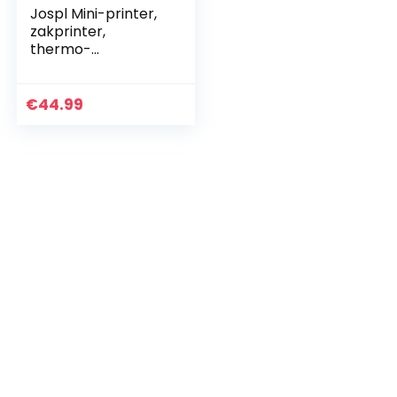
Jospl Mini-printer,
zakprinter,
thermo-
fotoprinter, foto-
etiketten, memo,
kwitantiepapierprin
€
44.99
ter, fotoprinter
met 15…