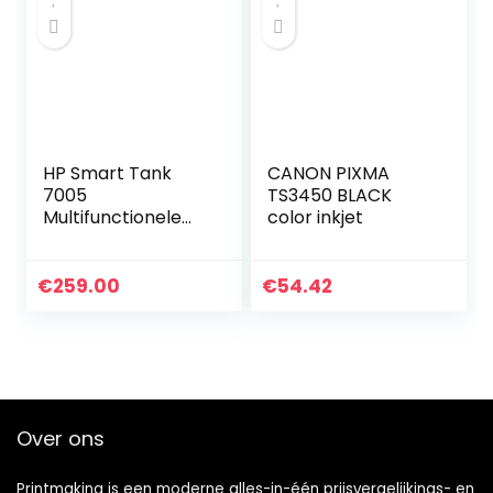
HP Smart Tank
CANON PIXMA
7005
TS3450 BLACK
Multifunctionele
color inkjet
printer (printer,
scanner,
kopieerapparaat,
€
259.00
€
54.42
WLAN, AirPrint,
Duplex, inclusief
inkt…
Over ons
Printmaking
is een moderne alles-in-één prijsvergelijkings- en