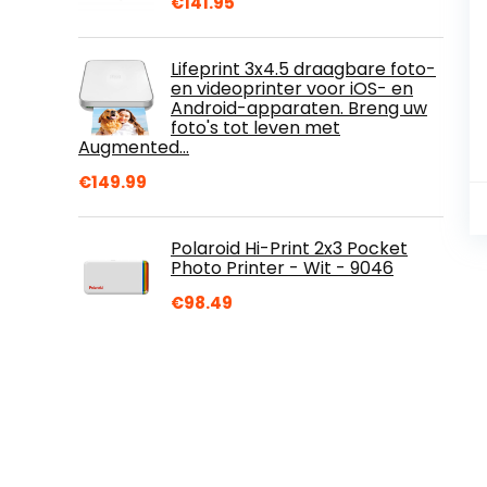
€
141.95
Lifeprint 3x4.5 draagbare foto-
en videoprinter voor iOS- en
Android-apparaten. Breng uw
foto's tot leven met
Augmented…
€
149.99
Polaroid Hi-Print 2x3 Pocket
Photo Printer - Wit - 9046
€
98.49