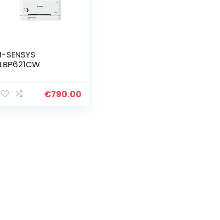
I-SENSYS
LBP621CW
€
790.00