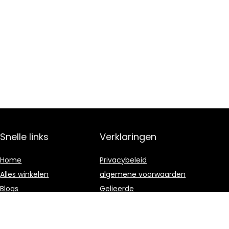
Snelle links
Verklaringen
Home
Privacybeleid
Alles winkelen
algemene voorwaarden
Blogs
Gelieerde
openbaarmaking
Onze webshops
Adverteren