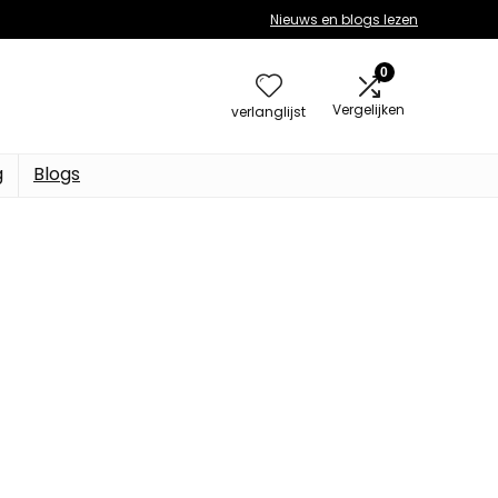
Nieuws en blogs lezen
0
Vergelijken
verlanglijst
g
Blogs