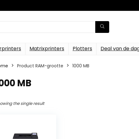
rprinters
Matrixprinters
Plotters
Deal van de da
ome
Product RAM-grootte
‎1000 MB
1000 MB
owing the single result