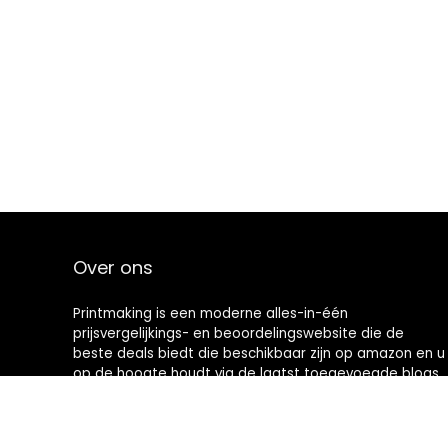
Over ons
Printmaking
is een moderne alles-in-één
prijsvergelijkings- en beoordelingswebsite die de
beste deals biedt die beschikbaar zijn op amazon en u
op de hoogte houdt via de laatst toegevoegde blogs.
Alle afbeeldingen zijn auteursrechtelijk beschermd
door hun respectievelijke eigenaren. Alle geciteerde
inhoud is afgeleid van hun respectievelijke bronnen.