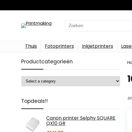
Search
for:
Thuis
Fotoprinters
Inkjetprinters
Lase
Productcategorieën
H
‎
Sh
Topdeals!!
Canon printer Selphy SQUARE
QX10 GR