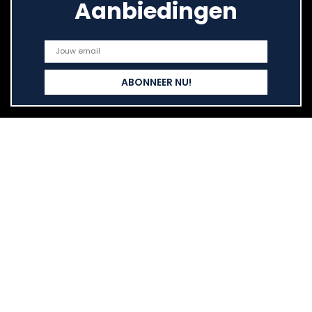
Aanbiedingen
Snelle links
Home
Alles winkelen
Blogs
Onze webshops
Adverteren
Verklaringen