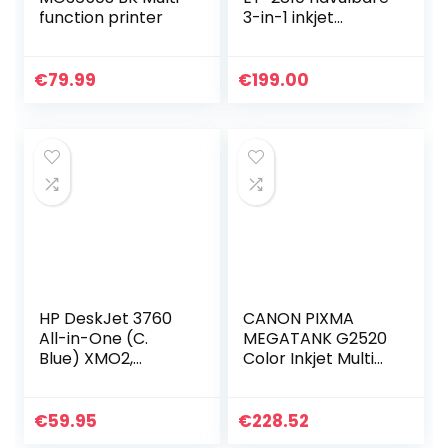
function printer
3-in-1 inkjet
multifunctioneel
apparaat
(kopieerapparaat,
€
79.99
€
199.00
scanner, printer,
DIN A4, WiFi…
HP DeskJet 3760
CANON PIXMA
All-in-One (C.
MEGATANK G2520
Blue) XMO2,
Color Inkjet Multi
Draadloze Wifi
function printer
kleuren inktjet
printer voor thuis
€
59.95
€
228.52
(Afdrukken,