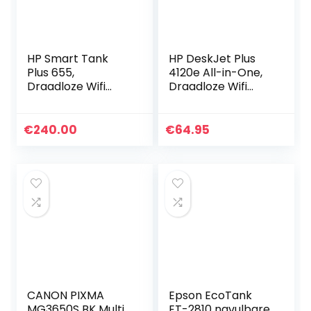
HP Smart Tank
HP DeskJet Plus
Plus 655,
4120e All-in-One,
Draadloze Wifi
Draadloze Wifi
kleuren inktjet
kleuren inktjet
printer voor thuis
printer voor thuis
(Printen, kopiëren,
(Printen, kopiëren,
€
240.00
€
64.95
scannen, faxen…
scannen, mobiele…
CANON PIXMA
Epson EcoTank
MG3650S BK Multi
ET-2810 navulbare