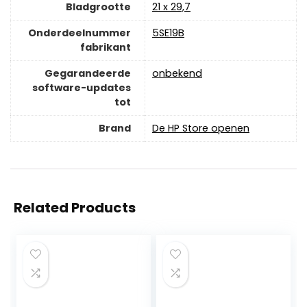
Bladgrootte
‎21 x 29,7
Onderdeelnummer
‎5SE19B
fabrikant
Gegarandeerde
‎onbekend
software-updates
tot
Brand
De HP Store openen
Related Products