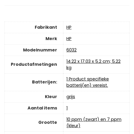
Fabrikant
‎HP
Merk
‎HP
Modelnummer
‎6032
‎14.22 x 17.03 x 5.2 cm; 5.22
Productafmetingen
kg
‎1 Product specifieke
Batterijen:
batterij(en) vereist.
Kleur
‎grijs
Aantal items
‎1
‎10 ppm (zwart) en 7 ppm
Grootte
(kleur)