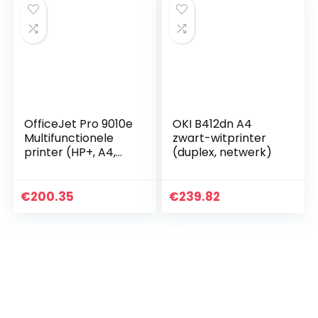
OfficeJet Pro 9010e
OKI B412dn A4
Multifunctionele
zwart-witprinter
printer (HP+, A4,
(duplex, netwerk)
printer, scanner,
kopieerapparaat,
fax, WLAN, LAN,
€
200.35
€
239.82
Duplex…