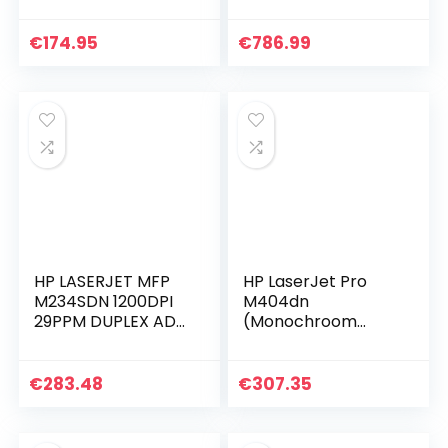
(printer, LAN,
Laserprinter)
Duplex, 350 vellen
Grote teams (25+),
papiervak) wit
Printsnelheden tot
€
174.95
€
786.99
65 ppm (zwart)
HP LASERJET MFP
HP LaserJet Pro
M234SDN 1200DPI
M404dn
29PPM DUPLEX ADF
(Monochroom
E
Laserprinter)
Teams tot 10
gebruikers, Tot 40
€
283.48
€
307.35
ppm (HP High
Speed)