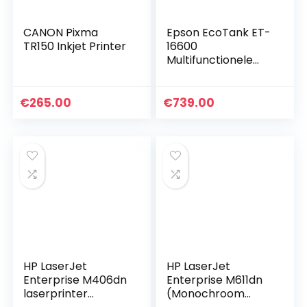
CANON Pixma
Epson EcoTank ET-
TR150 Inkjet Printer
16600
Multifunctionele
printer, printen,
scannen, kopiëren,
faxen, A3-formaat,
€
265.00
€
739.00
ADF, 2 voorvakken
met…
HP LaserJet
HP LaserJet
Enterprise M406dn
Enterprise M611dn
laserprinter
(Monochroom