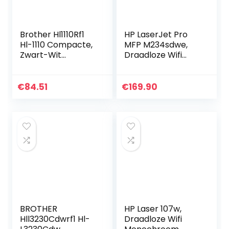
Brother Hl1110Rf1
HP LaserJet Pro
Hl-1110 Compacte,
MFP M234sdwe,
Zwart-Wit
Draadloze Wifi
Laserprinter
Monochroom
Laserprinter voor
thuiskantoor
€
84.51
€
169.90
(Afdrukken,
kopiëren,
scannen…
BROTHER
HP Laser 107w,
Hll3230Cdwrf1 Hl-
Draadloze Wifi