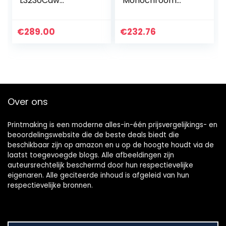
L3230Cdw
Monochroom
Draadloze Kleuren
Laserprinter voor
Led Printer,A4,Wit
thuiskantoor
(Alleen afdrukken)
€
289.00
€
232.76
Over ons
Printmaking
is een moderne alles-in-één prijsvergelijkings- en
beoordelingswebsite die de beste deals biedt die
beschikbaar zijn op amazon en u op de hoogte houdt via de
laatst toegevoegde blogs. Alle afbeeldingen zijn
auteursrechtelijk beschermd door hun respectievelijke
eigenaren. Alle geciteerde inhoud is afgeleid van hun
respectievelijke bronnen.