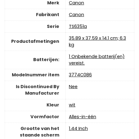
Merk
‎Canon
Fabrikant
‎Canon
Serie
‎TS6351a
‎35.89 x 37.59 x 14.1 cm; 6.3
Productafmetingen
kg
‎1 Onbekende batterij(en)
Batterijen:
vereist.
Modelnummer item
‎3774C086
Is Discontinued By
‎Nee
Manufacturer
Kleur
‎wit
Vormfactor
‎Alles-in-één
Grootte van het
‎1.44 Inch
staande scherm