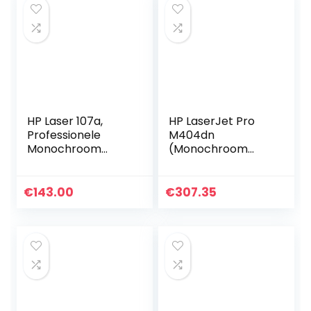
HP Laser 107a,
HP LaserJet Pro
Professionele
M404dn
Monochroom
(Monochroom
Laserprinter voor
Laserprinter)
thuiskantoor
Teams tot 10
(Alleen afdrukken)
gebruikers, Tot 40
€
143.00
€
307.35
ppm (HP High
Speed)