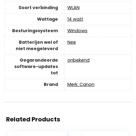
Soort verbinding
‎WLAN
Wattage
‎14 watt
Besturingssysteem
‎Windows
Batterijen wel of
‎Nee
niet meegeleverd
Gegarandeerde
‎onbekend
software-updates
tot
Brand
Merk: Canon
Related Products