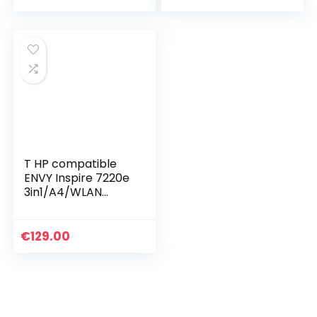
kopiëren, fotoprint,
ADF, DIN A4, 4…
T HP compatible
ENVY Inspire 7220e
3in1/A4/WLAN
Bluetooth/Airprint
Duplex
€
129.00