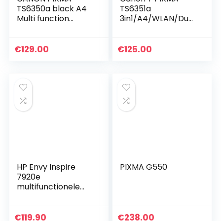
TS6350a black A4
TS6351a
Multi function
3in1/A4/WLAN/Dupl
printer
ex wit, Normaal,
Zwart
€
129.00
€
125.00
HP Envy Inspire
PIXMA G550
7920e
multifunctionele
printer
inkjetprinter (HP+,
printen, scannen,
€
119.90
€
238.00