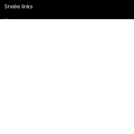
Snelle links
Home
Alles winkelen
Blogs
Onze webshops
Adverteren
Verklaringen
Privacybeleid
algemene voorwaarden
Gelieerde openbaarmaking
2023 © Printmaking Alle rechten voorbehouden