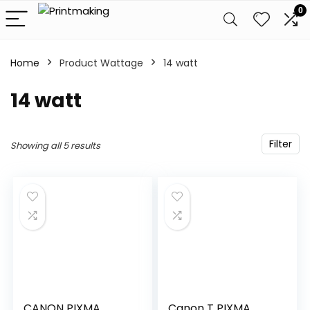
0
Home
Product Wattage
‎14 watt
‎14 watt
Filter
Showing all 5 results
CANON PIXMA
Canon T PIXMA