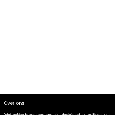
Over ons
Printmaking
is een moderne alles-in-één prijsvergelijkings- en