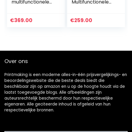
multifunctionele
Multifunctionele
inkt, 12 GB,
printer (printer,
kopieerapparaat,
scanner,
scanner, printer,
kopieerapparaat,
€
369.00
€
259.00
DIN A4, ADF, WiFi…
WLAN, AirPrint,
Duplex, inclusief
inkt…
Over ons
Printmaking
is een moderne alles-in-één prijsvergelijkings- en
beoordelingswebsite die de beste deals biedt die
beschikbaar zijn op amazon en u op de hoogte houdt via de
laatst toegevoegde blogs. Alle afbeeldingen zijn
auteursrechtelijk beschermd door hun respectievelijke
eigenaren. Alle geciteerde inhoud is afgeleid van hun
respectievelijke bronnen.