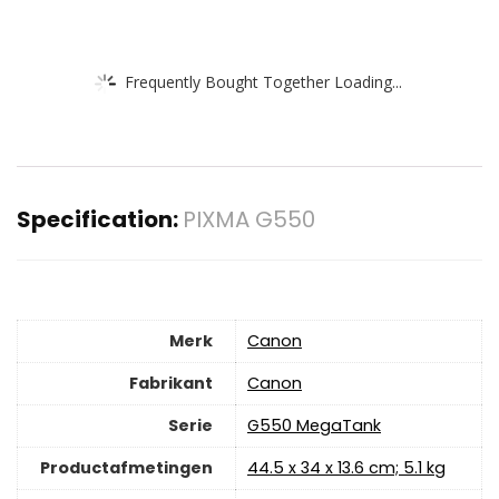
Frequently Bought Together Loading...
Specification:
PIXMA G550
Merk
‎Canon
Fabrikant
‎Canon
Serie
‎G550 MegaTank
Productafmetingen
‎44.5 x 34 x 13.6 cm; 5.1 kg