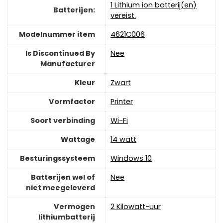
‎1 Lithium ion batterij(en)
Batterijen:
vereist.
Modelnummer item
‎4621C006
Is Discontinued By
‎Nee
Manufacturer
Kleur
‎Zwart
Vormfactor
‎Printer
Soort verbinding
Wi-Fi
Wattage
‎14 watt
Besturingssysteem
‎Windows 10
Batterijen wel of
‎Nee
niet meegeleverd
Vermogen
‎2 Kilowatt-uur
lithiumbatterij