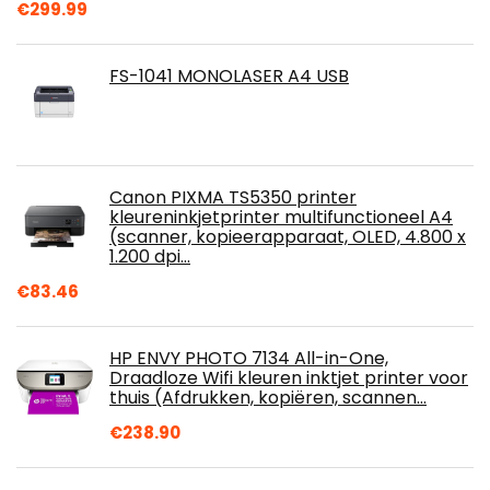
€
299.99
FS-1041 MONOLASER A4 USB
Canon PIXMA TS5350 printer
kleureninkjetprinter multifunctioneel A4
(scanner, kopieerapparaat, OLED, 4.800 x
1.200 dpi…
€
83.46
HP ENVY PHOTO 7134 All-in-One,
Draadloze Wifi kleuren inktjet printer voor
thuis (Afdrukken, kopiëren, scannen…
€
238.90