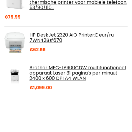
thermische printer voor mobiele telefoon,
53/80/110…
€
79.99
HP DeskJet 2320 AiO Printer:E eur/ru
7WN42B#670
€
62.55
Brother MFC-L8900CDW multifunctioneel
apparaat Laser 31 pagina's per minuut
2400 x 600 DPI A4 WLAN
€
1,099.00
Over ons